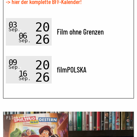
-> hier der komplette BFF-Kalender!
03
20
Sep.
Film ohne Grenzen
06
26
Sep.
09
20
Sep.
filmPOLSKA
16
26
Sep.
Filmkritik