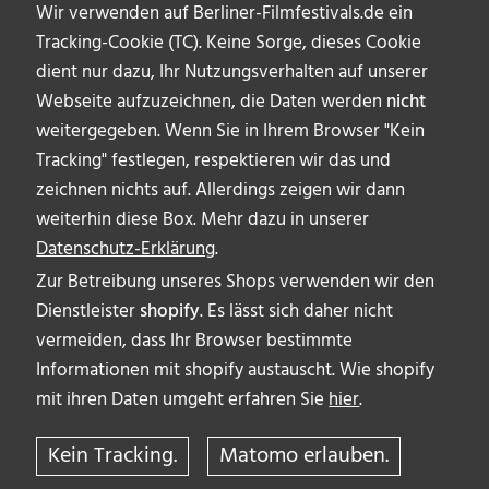
Wir verwenden auf Berliner-Filmfestivals.de ein
Tracking-Cookie (TC). Keine Sorge, dieses Cookie
dient nur dazu, Ihr Nutzungsverhalten auf unserer
Webseite aufzuzeichnen, die Daten werden
nicht
weitergegeben. Wenn Sie in Ihrem Browser "Kein
Tracking" festlegen, respektieren wir das und
zeichnen nichts auf. Allerdings zeigen wir dann
weiterhin diese Box. Mehr dazu in unserer
Datenschutz-Erklärung
.
Zur Betreibung unseres Shops verwenden wir den
Dienstleister
shopify
. Es lässt sich daher nicht
vermeiden, dass Ihr Browser bestimmte
ÜBER UNS
Informationen mit shopify austauscht. Wie shopify
AUTOR_INNEN
mit ihren Daten umgeht erfahren Sie
hier
.
IMPRESSUM & DISCLAIMER
Kein Tracking.
Matomo erlauben.
DATENSCHUTZERKLÄRUNG