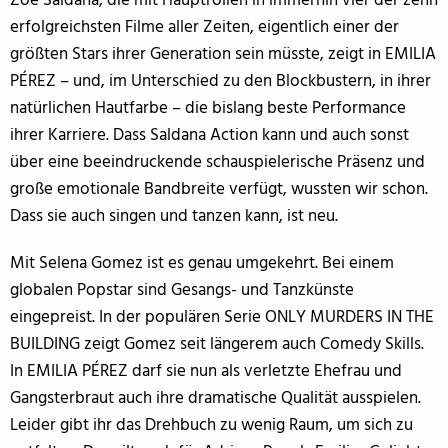
Zoe Saldana, die mit Hauptrollen in immerhin vier der zehn
erfolgreichsten Filme aller Zeiten, eigentlich einer der
größten Stars ihrer Generation sein müsste, zeigt in EMILIA
PÉREZ – und, im Unterschied zu den Blockbustern, in ihrer
natürlichen Hautfarbe – die bislang beste Performance
ihrer Karriere. Dass Saldana Action kann und auch sonst
über eine beeindruckende schauspielerische Präsenz und
große emotionale Bandbreite verfügt, wussten wir schon.
Dass sie auch singen und tanzen kann, ist neu.
Mit Selena Gomez ist es genau umgekehrt. Bei einem
globalen Popstar sind Gesangs- und Tanzkünste
eingepreist. In der populären Serie ONLY MURDERS IN THE
BUILDING zeigt Gomez seit längerem auch Comedy Skills.
In EMILIA PÉREZ darf sie nun als verletzte Ehefrau und
Gangsterbraut auch ihre dramatische Qualität ausspielen.
Leider gibt ihr das Drehbuch zu wenig Raum, um sich zu