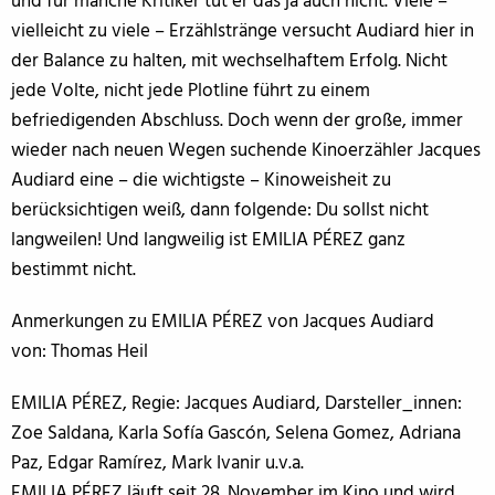
und für manche Kritiker tut er das ja auch nicht. Viele –
vielleicht zu viele – Erzählstränge versucht Audiard hier in
der Balance zu halten, mit wechselhaftem Erfolg. Nicht
jede Volte, nicht jede Plotline führt zu einem
befriedigenden Abschluss. Doch wenn der große, immer
wieder nach neuen Wegen suchende Kinoerzähler Jacques
Audiard eine – die wichtigste – Kinoweisheit zu
berücksichtigen weiß, dann folgende: Du sollst nicht
langweilen! Und langweilig ist EMILIA PÉREZ ganz
bestimmt nicht.
Anmerkungen zu EMILIA PÉREZ von Jacques Audiard
von: Thomas Heil
EMILIA PÉREZ, Regie: Jacques Audiard, Darsteller_innen:
Zoe Saldana, Karla Sofía Gascón, Selena Gomez, Adriana
Paz, Edgar Ramírez, Mark Ivanir u.v.a.
EMILIA PÉREZ läuft seit 28. November im Kino und wird