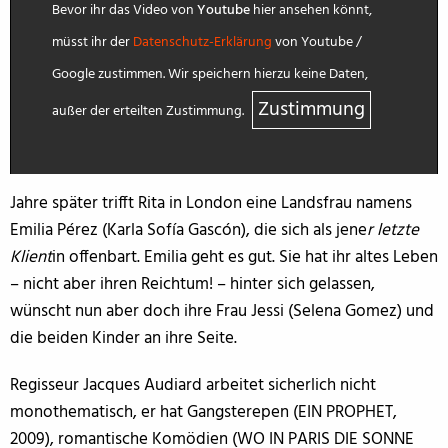
Bevor ihr das Video von
Youtube
hier ansehen könnt,
müsst ihr der
Datenschutz-Erklärung
von Youtube /
Google zustimmen. Wir speichern hierzu keine Daten,
Zustimmung
außer der erteilten Zustimmung.
Jahre später trifft Rita in London eine Landsfrau namens
Emilia Pérez (Karla Sofía Gascón), die sich als jene
r letzte
Klient
in offenbart. Emilia geht es gut. Sie hat ihr altes Leben
– nicht aber ihren Reichtum! – hinter sich gelassen,
wünscht nun aber doch ihre Frau Jessi (Selena Gomez) und
die beiden Kinder an ihre Seite.
Regisseur Jacques Audiard arbeitet sicherlich nicht
monothematisch, er hat Gangsterepen (EIN PROPHET,
2009), romantische Komödien (WO IN PARIS DIE SONNE