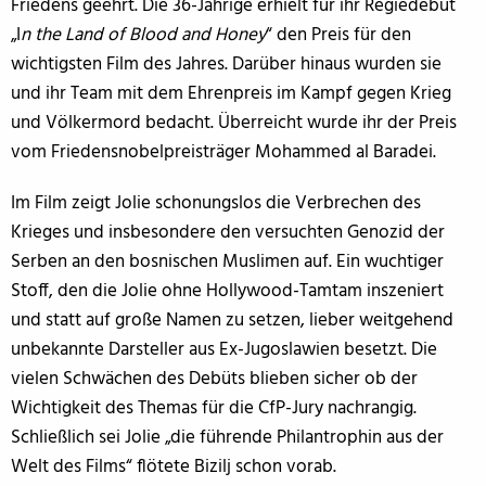
Friedens geehrt. Die 36-Jährige erhielt für ihr Regiedebüt
„I
n the Land of Blood and Honey
“ den Preis für den
wichtigsten Film des Jahres. Darüber hinaus wurden sie
und ihr Team mit dem Ehrenpreis im Kampf gegen Krieg
und Völkermord bedacht. Überreicht wurde ihr der Preis
vom Friedensnobelpreisträger Mohammed al Baradei.
Im Film zeigt Jolie schonungslos die Verbrechen des
Krieges und insbesondere den versuchten Genozid der
Serben an den bosnischen Muslimen auf. Ein wuchtiger
Stoff, den die Jolie ohne Hollywood-Tamtam inszeniert
und statt auf große Namen zu setzen, lieber weitgehend
unbekannte Darsteller aus Ex-Jugoslawien besetzt. Die
vielen Schwächen des Debüts blieben sicher ob der
Wichtigkeit des Themas für die CfP-Jury nachrangig.
Schließlich sei Jolie „die führende Philantrophin aus der
Welt des Films“ flötete Bizilj schon vorab.