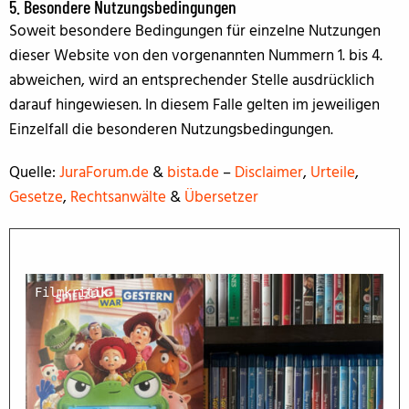
5. Besondere Nutzungsbedingungen
Soweit besondere Bedingungen für einzelne Nutzungen
dieser Website von den vorgenannten Nummern 1. bis 4.
abweichen, wird an entsprechender Stelle ausdrücklich
darauf hingewiesen. In diesem Falle gelten im jeweiligen
Einzelfall die besonderen Nutzungsbedingungen.
Quelle:
JuraForum.de
&
bista.de
–
Disclaimer
,
Urteile
,
Gesetze
,
Rechtsanwälte
&
Übersetzer
Filmkritik