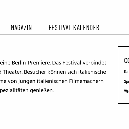
MAGAZIN
FESTIVAL KALENDER
L KALENDER
VORBERICHTE
SOMMERKINO
CO
seine Berlin-Premiere. Das Festival verbindet
EHEMALIGER FILMFESTIVALS
FESTIVALBERICHTE
Theater. Besucher können sich italienische
Da
me von jungen italienischen Filmemachern
Spi
INTERVIEWS
pezialitäten genießen.
We
FILMKRITIKEN
FILM- UND SERIEN-TIPPS