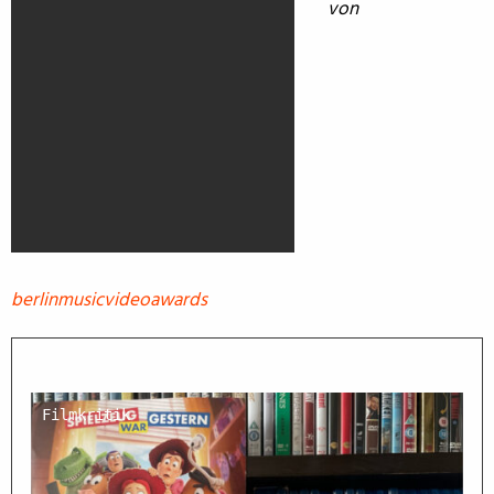
von
berlinmusicvideoawards
Filmkritik