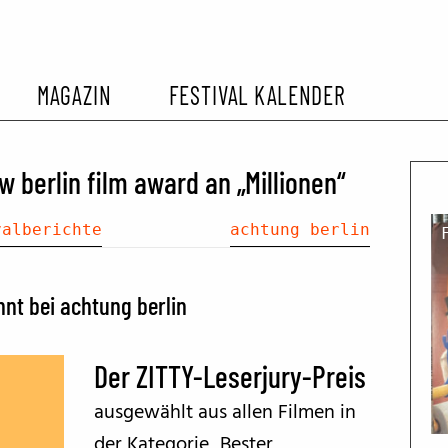
MAGAZIN
FESTIVAL KALENDER
L KALENDER
VORBERICHTE
SOMMERKINO
w berlin film award an „Millionen“
EHEMALIGER FILMFESTIVALS
FESTIVALBERICHTE
valberichte
achtung berlin
INTERVIEWS
nt bei achtung berlin
FILMKRITIKEN
Der ZITTY-Leserjury-Preis
ausgewählt aus allen Filmen in
FILM- UND SERIEN-TIPPS
der Kategorie „Bester