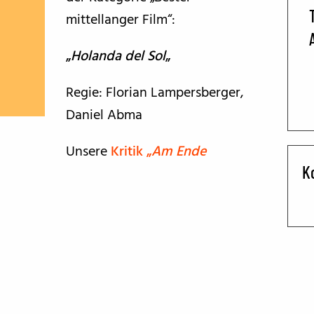
mittellanger Film“:
BFF ON THE ROAD
„
Holanda del Sol
„
Regie: Florian Lampersberger,
Daniel Abma
Unsere
Kritik „
Am Ende
K