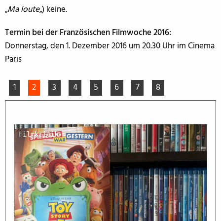
„
Ma loute
„) keine.
Termin bei der Französischen Filmwoche 2016:
Donnerstag, den 1. Dezember 2016 um 20.30 Uhr im Cinema
Paris
1
2
3
4
5
6
7
8
Filmkritik