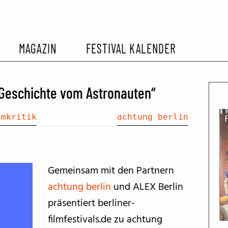
MAGAZIN
FESTIVAL KALENDER
L KALENDER
VORBERICHTE
SOMMERKINO
 Geschichte vom Astronauten“
EHEMALIGER FILMFESTIVALS
FESTIVALBERICHTE
lmkritik
achtung berlin
INTERVIEWS
Gemeinsam mit den Partnern
FILMKRITIKEN
achtung berlin
und ALEX Berlin
präsentiert berliner-
FILM- UND SERIEN-TIPPS
filmfestivals.de zu achtung