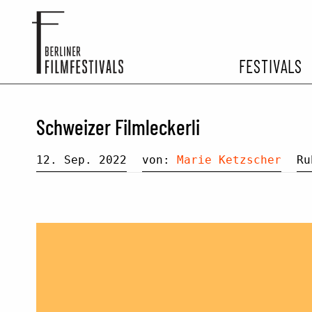
FESTIVALS
FESTIVA
Schweizer Filmleckerli
ARCHIV 
12. Sep. 2022
von:
Marie Ketzscher
R