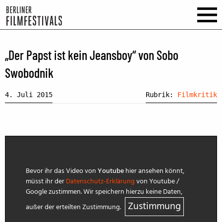
„Der Papst ist kein Jeansboy“ von Sobo
Swobodnik
4. Juli 2015
Rubrik:
Filmkritik
Bevor ihr das Video von
Youtube
hier ansehen könnt,
müsst ihr der
Datenschutz-Erklärung
von Youtube /
Google zustimmen. Wir speichern hierzu keine Daten,
Zustimmung
außer der erteilten Zustimmung.