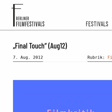
FESTIVALS
FESTIVA
„Final Touch“ (Aug12)
ARCHIV 
7. Aug. 2012
Rubrik:
F