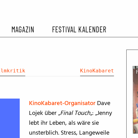
MAGAZIN
FESTIVAL KALENDER
L KALENDER
VORBERICHTE
SOMMERKINO
EHEMALIGER FILMFESTIVALS
FESTIVALBERICHTE
ilmkritik
KinoKabaret
INTERVIEWS
KinoKabaret-Organisator
Dave
FILMKRITIKEN
Lojek über „
Final Touch
„: „Jenny
lebt ihr Leben, als wäre sie
FILM- UND SERIEN-TIPPS
unsterblich. Stress, Langeweile