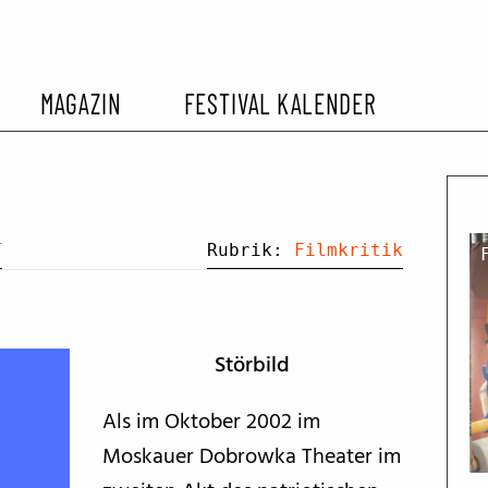
MAGAZIN
FESTIVAL KALENDER
L KALENDER
VORBERICHTE
SOMMERKINO
EHEMALIGER FILMFESTIVALS
FESTIVALBERICHTE
T
Rubrik:
Filmkritik
INTERVIEWS
Störbild
FILMKRITIKEN
Als im Oktober 2002 im
Moskauer Dobrowka Theater im
FILM- UND SERIEN-TIPPS