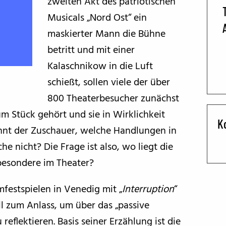
zweiten Akt des patriotischen
Musicals „Nord Ost“ ein
BFF ON THE ROAD
maskierter Mann die Bühne
betritt und mit einer
Kalaschnikow in die Luft
schießt, sollen viele der über
800 Theaterbesucher zunächst
um Stück gehört und sie in Wirklichkeit
K
nnt der Zuschauer, welche Handlungen in
 nicht? Die Frage ist also, wo liegt die
sbesondere im Theater?
mfestspielen in Venedig mit „
Interruption
“
ll zum Anlass, um über das „passive
reflektieren. Basis seiner Erzählung ist die