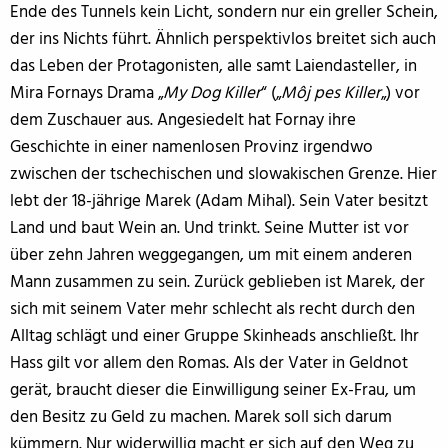
Ende des Tunnels kein Licht, sondern nur ein greller Schein,
der ins Nichts führt. Ähnlich perspektivlos breitet sich auch
das Leben der Protagonisten, alle samt Laiendasteller, in
Mira Fornays Drama „
My Dog Killer
“ („
Môj pes Killer
„) vor
dem Zuschauer aus. Angesiedelt hat Fornay ihre
Geschichte in einer namenlosen Provinz irgendwo
zwischen der tschechischen und slowakischen Grenze. Hier
lebt der 18-jährige Marek (Adam Mihal). Sein Vater besitzt
Land und baut Wein an. Und trinkt. Seine Mutter ist vor
über zehn Jahren weggegangen, um mit einem anderen
Mann zusammen zu sein. Zurück geblieben ist Marek, der
sich mit seinem Vater mehr schlecht als recht durch den
Alltag schlägt und einer Gruppe Skinheads anschließt. Ihr
Hass gilt vor allem den Romas. Als der Vater in Geldnot
gerät, braucht dieser die Einwilligung seiner Ex-Frau, um
den Besitz zu Geld zu machen. Marek soll sich darum
kümmern. Nur widerwillig macht er sich auf den Weg zu