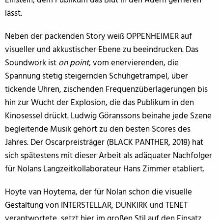
Einstein, dem Publikum das Blut in den Adern gefrieren
lässt.
Neben der packenden Story weiß OPPENHEIMER auf
visueller und akkustischer Ebene zu beeindrucken. Das
Soundwork ist
on point
, vom enervierenden, die
Spannung stetig steigernden Schuhgetrampel, über
tickende Uhren, zischenden Frequenzüberlagerungen bis
hin zur Wucht der Explosion, die das Publikum in den
Kinosessel drückt. Ludwig Göranssons beinahe jede Szene
begleitende Musik gehört zu den besten Scores des
Jahres. Der Oscarpreisträger (BLACK PANTHER, 2018) hat
sich spätestens mit dieser Arbeit als adäquater Nachfolger
für Nolans Langzeitkollaborateur Hans Zimmer etabliert.
Hoyte van Hoytema, der für Nolan schon die visuelle
Gestaltung von INTERSTELLAR, DUNKIRK und TENET
verantwortete, setzt hier im großen Stil auf den Einsatz