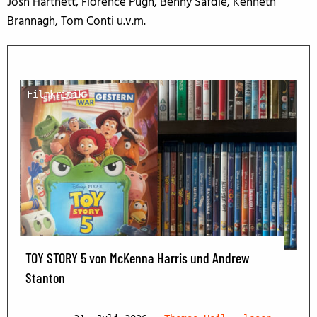
Josh Hartnett, Florence Pugh, Benny Safdie, Kenneth
Brannagh, Tom Conti u.v.m.
Filmkritik
TOY STORY 5 von McKenna Harris und Andrew
Stanton