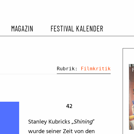
MAGAZIN
FESTIVAL KALENDER
L KALENDER
VORBERICHTE
SOMMERKINO
EHEMALIGER FILMFESTIVALS
FESTIVALBERICHTE
Rubrik:
Filmkritik
INTERVIEWS
42
FILMKRITIKEN
Stanley Kubricks „
Shining
“
FILM- UND SERIEN-TIPPS
wurde seiner Zeit von den