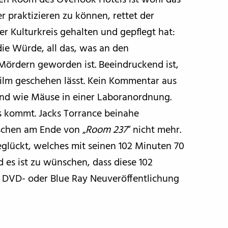
den Room des Overlook Hotels ist wohl das
 praktizieren zu können, rettet der
r Kulturkreis gehalten und gepflegt hat:
 die Würde, all das, was an den
Mördern geworden ist. Beeindruckend ist,
Film geschehen lässt. Kein Kommentar aus
sind wie Mäuse in einer Laboranordnung.
as kommt. Jacks Torrance beinahe
schen am Ende von „
Room 237
“ nicht mehr.
eglückt, welches mit seinen 102 Minuten 70
nd es ist zu wünschen, dass diese 102
e DVD- oder Blue Ray Neuveröffentlichung