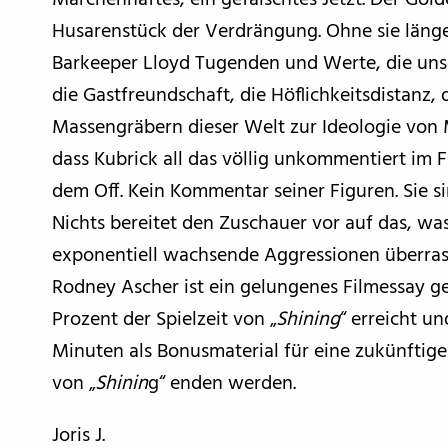
Märchenhaftes, ein gefälschtes Jetzt. Der Gol
Husarenstück der Verdrängung. Ohne sie länger
Barkeeper Lloyd Tugenden und Werte, die unse
die Gastfreundschaft, die Höflichkeitsdistanz,
Massengräbern dieser Welt zur Ideologie von 
dass Kubrick all das völlig unkommentiert im 
dem Off. Kein Kommentar seiner Figuren. Sie 
Nichts bereitet den Zuschauer vor auf das, w
exponentiell wachsende Aggressionen überra
Rodney Ascher ist ein gelungenes Filmessay g
Prozent der Spielzeit von „
Shining
“ erreicht u
Minuten als Bonusmaterial für eine zukünftig
von „
Shinin
g“ enden werden.
Joris J.