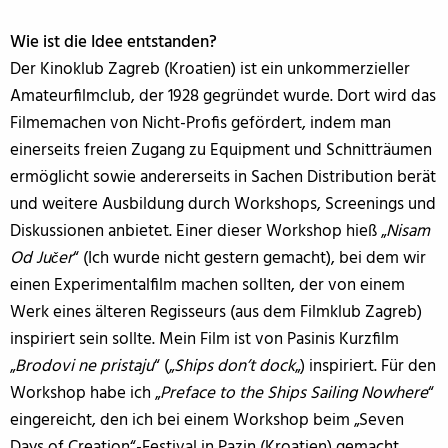
Wie ist die Idee entstanden?
Der Kinoklub Zagreb (Kroatien) ist ein unkommerzieller
Amateurfilmclub, der 1928 gegründet wurde. Dort wird das
Filmemachen von Nicht-Profis gefördert, indem man
einerseits freien Zugang zu Equipment und Schnitträumen
ermöglicht sowie andererseits in Sachen Distribution berät
und weitere Ausbildung durch Workshops, Screenings und
Diskussionen anbietet. Einer dieser Workshop hieß „
Nisam
Od Jučer
“ (Ich wurde nicht gestern gemacht), bei dem wir
einen Experimentalfilm machen sollten, der von einem
Werk eines älteren Regisseurs (aus dem Filmklub Zagreb)
inspiriert sein sollte. Mein Film ist von Pasinis Kurzfilm
„
Brodovi ne pristaju
“ („
Ships don’t dock
„) inspiriert. Für den
Workshop habe ich „
Preface to the Ships Sailing Nowhere
“
eingereicht, den ich bei einem Workshop beim „Seven
Days of Creation“-Festival in Pazin (Kroatien) gemacht