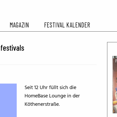
MAGAZIN
FESTIVAL KALENDER
L KALENDER
VORBERICHTE
SOMMERKINO
festivals
EHEMALIGER FILMFESTIVALS
FESTIVALBERICHTE
INTERVIEWS
Seit 12 Uhr füllt sich die
FILMKRITIKEN
HomeBase Lounge in der
Köthenerstraße.
FILM- UND SERIEN-TIPPS