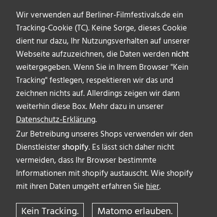
Wir verwenden auf Berliner-Filmfestivals.de ein
Tracking-Cookie (TC). Keine Sorge, dieses Cookie
dient nur dazu, Ihr Nutzungsverhalten auf unserer
Webseite aufzuzeichnen, die Daten werden
nicht
weitergegeben. Wenn Sie in Ihrem Browser "Kein
Tracking" festlegen, respektieren wir das und
zeichnen nichts auf. Allerdings zeigen wir dann
weiterhin diese Box. Mehr dazu in unserer
Datenschutz-Erklärung
.
Zur Betreibung unseres Shops verwenden wir den
Dienstleister
shopify
. Es lässt sich daher nicht
vermeiden, dass Ihr Browser bestimmte
ÜBER UNS
Informationen mit shopify austauscht. Wie shopify
AUTOR_INNEN
mit ihren Daten umgeht erfahren Sie
hier
.
IMPRESSUM & DISCLAIMER
Kein Tracking.
Matomo erlauben.
DATENSCHUTZERKLÄRUNG