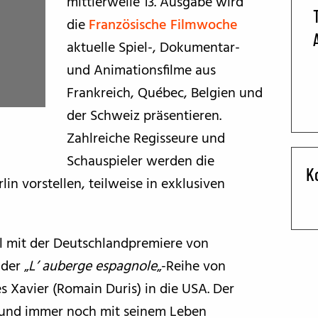
mittlerweile 13. Ausgabe wird
die
Französische Filmwoche
BFF ON THE ROAD
aktuelle Spiel-, Dokumentar-
und Animationsfilme aus
Frankreich, Québec, Belgien und
der Schweiz präsentieren.
Zahlreiche Regisseure und
Schauspieler werden die
K
lin vorstellen, teilweise in exklusiven
nal mit der Deutschlandpremiere von
 der „
L’ auberge espagnole
„-Reihe von
es Xavier (Romain Duris) in die USA. Der
er und immer noch mit seinem Leben