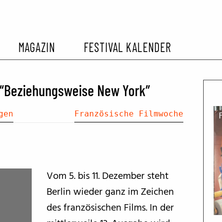
MAGAZIN
FESTIVAL KALENDER
L KALENDER
VORBERICHTE
SOMMERKINO
 “Beziehungsweise New York”
EHEMALIGER FILMFESTIVALS
FESTIVALBERICHTE
gen
Französische Filmwoche
INTERVIEWS
Vom 5. bis 11. Dezember steht
FILMKRITIKEN
Berlin wieder ganz im Zeichen
des französischen Films. In der
FILM- UND SERIEN-TIPPS