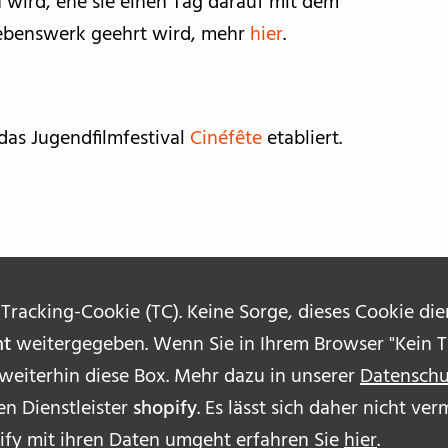
 wird, ehe sie einen Tag darauf mit dem
Lebenswerk geehrt wird, mehr
hier
.
 das Jugendfilmfestival
Cinéfête
etabliert.
 Tracking-Cookie (TC). Keine Sorge, dieses Cookie di
ht
weitergegeben. Wenn Sie in Ihrem Browser "Kein Tr
 weiterhin diese Box. Mehr dazu in unserer
Datenschu
n Dienstleister
shopify
. Es lässt sich daher nicht v
ÜBE
ify mit ihren Daten umgeht erfahren Sie
hier
.
AUT