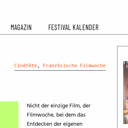
MAGAZIN
FESTIVAL KALENDER
L KALENDER
VORBERICHTE
SOMMERKINO
EHEMALIGER FILMFESTIVALS
FESTIVALBERICHTE
Cinéfête
,
Französische Filmwoche
INTERVIEWS
FILMKRITIKEN
Nicht der einzige Film, der
Filmwoche, bei dem das
FILM- UND SERIEN-TIPPS
Entdecken der eigenen