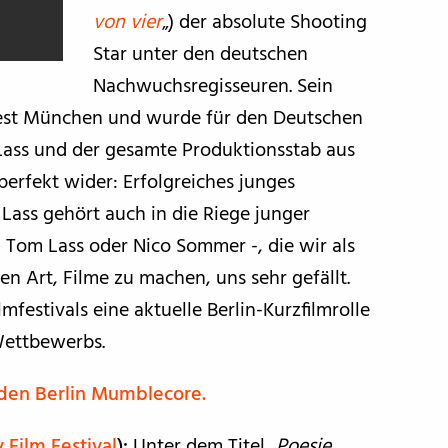
von vier
„) der absolute Shooting
Star unter den deutschen
Nachwuchsregisseuren. Sein
mfest München und wurde für den Deutschen
Lass und der gesamte Produktionsstab aus
 perfekt wider: Erfolgreiches junges
Lass gehört auch in die Riege junger
 Tom Lass oder Nico Sommer -, die wir als
n Art, Filme zu machen, uns sehr gefällt.
festivals eine aktuelle Berlin-Kurzfilmrolle
Wettbewerbs.
 den Berlin Mumblecore.
 Film Festival
):
Unter dem Titel „
Poesie