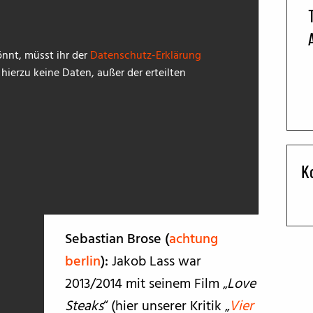
BFF ON THE ROAD
nnt, müsst ihr der
Datenschutz-Erklärung
ierzu keine Daten, außer der erteilten
K
Sebastian Brose (
achtung
berlin
):
Jakob Lass war
2013/2014 mit seinem Film „
Love
Steaks
“ (hier unserer Kritik „
Vier