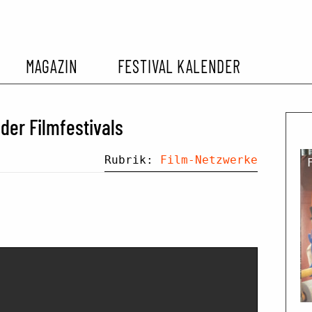
MAGAZIN
FESTIVAL KALENDER
L KALENDER
VORBERICHTE
SOMMERKINO
der Filmfestivals
EHEMALIGER FILMFESTIVALS
FESTIVALBERICHTE
Rubrik:
Film-Netzwerke
INTERVIEWS
FILMKRITIKEN
FILM- UND SERIEN-TIPPS