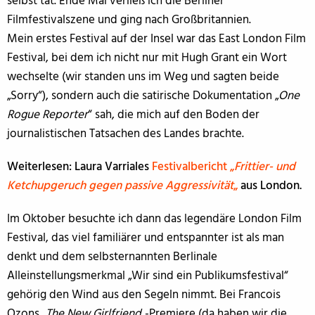
selbst tat. Ende Mai verließ ich die Berliner
Filmfestivalszene und ging nach Großbritannien.
Mein erstes Festival auf der Insel war das East London Film
Festival, bei dem ich nicht nur mit Hugh Grant ein Wort
wechselte (wir standen uns im Weg und sagten beide
„Sorry“), sondern auch die satirische Dokumentation „
One
Rogue Reporter
“ sah, die mich auf den Boden der
journalistischen Tatsachen des Landes brachte.
Weiterlesen: Laura Varriales
Festivalbericht „
Frittier- und
Ketchupgeruch gegen passive Aggressivität
„
aus London.
Im Oktober besuchte ich dann das legendäre London Film
Festival, das viel familiärer und entspannter ist als man
denkt und dem selbsternannten Berlinale
Alleinstellungsmerkmal „Wir sind ein Publikumsfestival“
gehörig den Wind aus den Segeln nimmt. Bei Francois
Ozons „
The New Girlfriend
„-Premiere (da haben wir die