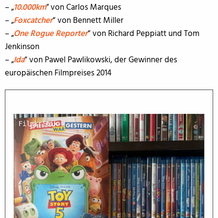
– „
10.000km
” von Carlos Marques
– „
Foxcatcher
“ von Bennett Miller
– „
One Rogue Reporter
“ von Richard Peppiatt und Tom
Jenkinson
– „
Ida
“ von Pawel Pawlikowski, der Gewinner des
europäischen Filmpreises 2014
Filmkritik