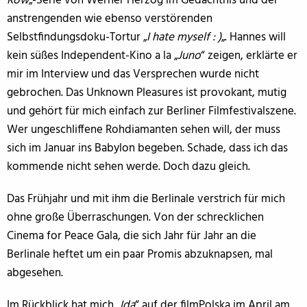
Row
„-Serie von Werner Herzog im Gedächtnis und der
anstrengenden wie ebenso verstörenden
Selbstfindungsdoku-Tortur „
I hate myself : )
„. Hannes will
kein süßes Independent-Kino a la „
Juno
“ zeigen, erklärte er
mir im Interview und das Versprechen wurde nicht
gebrochen. Das Unknown Pleasures ist provokant, mutig
und gehört für mich einfach zur Berliner Filmfestivalszene.
Wer ungeschliffene Rohdiamanten sehen will, der muss
sich im Januar ins Babylon begeben. Schade, dass ich das
kommende nicht sehen werde. Doch dazu gleich.
Das Frühjahr und mit ihm die Berlinale verstrich für mich
ohne große Überraschungen. Von der schrecklichen
Cinema for Peace Gala, die sich Jahr für Jahr an die
Berlinale heftet um ein paar Promis abzuknapsen, mal
abgesehen.
Im Rückblick hat mich „
Ida
“ auf der filmPolska im April am