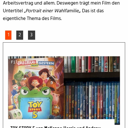
Arbeitsvertrag und allem. Deswegen trägt mein Film den
Untertitel „
Portrait einer Wahlfamilie
„. Das ist das
eigentliche Thema des Films.
1
2
3
Filmkritik
TOY STORY 5 von McKenna Harris und Andrew