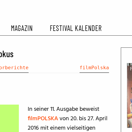
MAGAZIN
FESTIVAL KALENDER
L KALENDER
VORBERICHTE
SOMMERKINO
Fokus
EHEMALIGER FILMFESTIVALS
FESTIVALBERICHTE
orberichte
filmPolska
INTERVIEWS
FILMKRITIKEN
In seiner 11. Ausgabe beweist
filmPOLSKA
von 20. bis 27. April
FILM- UND SERIEN-TIPPS
2016 mit einem vielseitigen