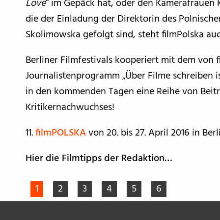
Love
“ im Gepäck hat, oder den Kamerafrauen 
die der Einladung der Direktorin des Polnische
Skolimowska gefolgt sind, steht filmPolska au
Berliner Filmfestivals kooperiert mit dem von 
Journalistenprogramm „Über Filme schreiben is
in den kommenden Tagen eine Reihe von Beitr
Kritikernachwuchses!
11.
filmPOLSKA
von 20. bis 27. April 2016 in Berl
Hier die Filmtipps der Redaktion…
1
2
3
4
5
6