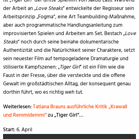
ist „
Tiger Girl
“ der dritte Spielfilm von Jakob Lass. Während
der Arbeit an „
Love Steaks
“ entwickelte der Regisseur sein
Arbeitsprinzip „Fogma“, eine Art Teambuilding-Maßnahme,
aber auch programmatische Handlungsanleitung zum
improvisierten Spielen und Arbeiten am Set. Bestach „
Love
Steaks
“ noch durch seine beinahe dokumentarische
Authentizität und die Natürlichkeit seiner Charaktere, setzt
sein neuester Film auf tempogeladene Dramaturgie und
stilisierte Kampfszenen: „
Tiger Girl
“ ist ein Film wie die
Faust in der Fresse, über die versteckte und die offene
Gewalt im großstädtischen Alltag, der konsequent genau
dorthin führt, wo es richtig weh tut.
Weiterlesen:
Tatiana Brauns ausführliche Kritik „Krawall
und Remmidemmi“
zu „Tiger Girl“…
Start
: 6. April