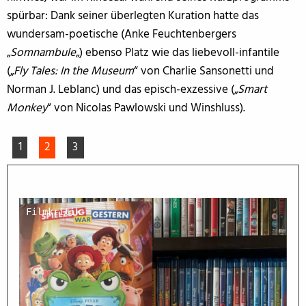
spürbar: Dank seiner überlegten Kuration hatte das
wundersam-poetische (Anke Feuchtenbergers
„
Somnambule
„) ebenso Platz wie das liebevoll-infantile
(„
Fly Tales: In the Museum
“ von Charlie Sansonetti und
Norman J. Leblanc) und das episch-exzessive („
Smart
Monkey
“ von Nicolas Pawlowski und Winshluss).
1
2
3
Filmkritik