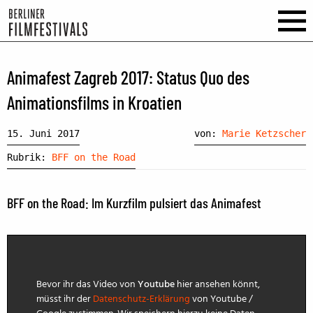
Animafest Zagreb 2017: Status Quo des
Animationsfilms in Kroatien
15. Juni 2017
von:
Marie Ketzscher
Rubrik:
BFF on the Road
BFF on the Road: Im Kurzfilm pulsiert das Animafest
Bevor ihr das Video von
Youtube
hier ansehen könnt,
müsst ihr der
Datenschutz-Erklärung
von Youtube /