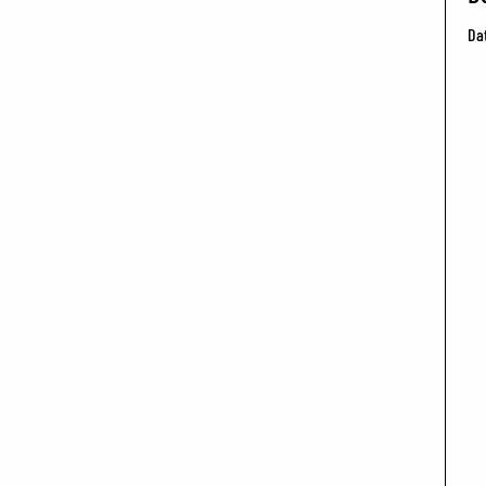
Da
BFF ON THE ROAD