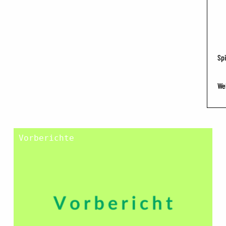
Spi
We
Vorberichte