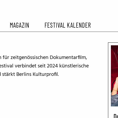
MAGAZIN
FESTIVAL KALENDER
L KALENDER
VORBERICHTE
SOMMERKINO
orm für zeitgenössischen Dokumentarfilm,
EHEMALIGER FILMFESTIVALS
FESTIVALBERICHTE
tival verbindet seit 2024 künstlerische
stärkt Berlins Kulturprofil.
INTERVIEWS
FILMKRITIKEN
FILM- UND SERIEN-TIPPS
D