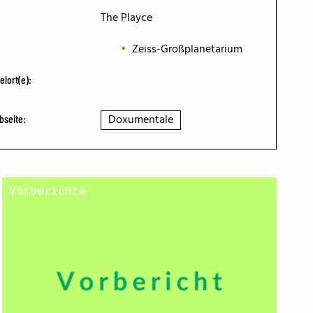
The Playce
Zeiss-Großplanetarium
elort(e):
Doxumentale
bseite:
Vorberichte