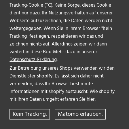
67. Berlinale: „Dayveon“ von Amman Abbasi
Tracking-Cookie (TC). Keine Sorge, dieses Cookie
Berührende Milieustudie Die Teenagerzeit kann eine
dient nur dazu, Ihr Nutzungsverhalten auf unserer
der härtesten Episoden im Leben eines Menschen
Webseite aufzuzeichnen, die Daten werden
nicht
sein. Vor nicht allzu langer Zeit war man noch ein
weitergegeben. Wenn Sie in Ihrem Browser "Kein
Kind und plötzlich fühlt man sich anders: Die
Tracking" festlegen, respektieren wir das und
Hormone spielen verrückt. Man will erwachsen sein,
zeichnen nichts auf. Allerdings zeigen wir dann
aber die Erwachsenen erzählen einem, man habe
weiterhin diese Box. Mehr dazu in unserer
nichts zu sagen. Wenn man dann noch sein großes
Datenschutz-Erklärung
.
Vorbild […]
Zur Betreibung unseres Shops verwenden wir den
Dienstleister
shopify
. Es lässt sich daher nicht
vermeiden, dass Ihr Browser bestimmte
•
Michaela Grouls
•
Filmkritik
•
lesen
Informationen mit shopify austauscht. Wie shopify
mit ihren Daten umgeht erfahren Sie
hier
.
Kein Tracking.
Matomo erlauben.
Woche der Kritik 2017: Zum 3. Mal in Berlin
Vom 8. bis 16. Februar 2017 findet die Woche der