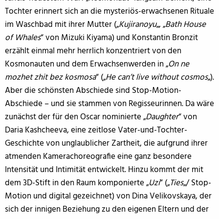
Tochter erinnert sich an die mysteriös-erwachsenen Rituale
im Waschbad mit ihrer Mutter („
Kujiranoyu
„, „
Bath House
of Whales
“ von Mizuki Kiyama) und Konstantin Bronzit
erzählt einmal mehr herrlich konzentriert von den
Kosmonauten und dem Erwachsenwerden in „
On ne
mozhet zhit bez kosmosa
“ („
He can’t live without cosmos
„).
Aber die schönsten Abschiede sind Stop-Motion-
Abschiede – und sie stammen von Regisseurinnen. Da wäre
zunächst der für den Oscar nominierte „
Daughter
“ von
Daria Kashcheeva, eine zeitlose Vater-und-Tochter-
Geschichte von unglaublicher Zartheit, die aufgrund ihrer
atmenden Kamerachoreografie eine ganz besondere
Intensität und Intimität entwickelt. Hinzu kommt der mit
dem 3D-Stift in den Raum komponierte „
Uzi
“ („
Ties
„/ Stop-
Motion und digital gezeichnet) von Dina Velikovskaya, der
sich der innigen Beziehung zu den eigenen Eltern und der