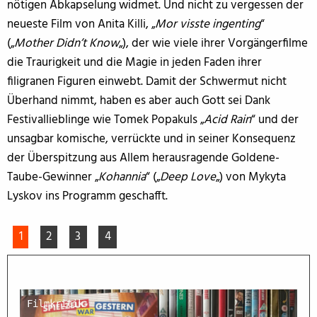
nötigen Abkapselung widmet. Und nicht zu vergessen der
neueste Film von Anita Killi, „
Mor visste ingenting
“
(„
Mother Didn’t Know
„), der wie viele ihrer Vorgängerfilme
die Traurigkeit und die Magie in jeden Faden ihrer
filigranen Figuren einwebt. Damit der Schwermut nicht
Überhand nimmt, haben es aber auch Gott sei Dank
Festivallieblinge wie Tomek Popakuls „
Acid Rain
“ und der
unsagbar komische, verrückte und in seiner Konsequenz
der Überspitzung aus Allem herausragende Goldene-
Taube-Gewinner „
Kohannia
“ („
Deep Love
„) von Mykyta
Lyskov ins Programm geschafft.
1
2
3
4
Filmkritik