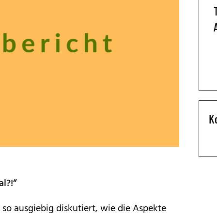
BFF ON THE ROAD
K
al?!“
o ausgiebig diskutiert, wie die Aspekte