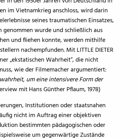
er in den 1950er Jahren von Deutschland in
ten im Vietnamkrieg anschloss, wird darin
lerlebnisse seines traumatischen Einsatzes,
en genommen wurde und schließlich aus
en und fliehen konnte, werden mithilfe
stellern nachempfunden. Mit LITTLE DIETER
er „ekstatischen Wahrheit“, die nicht
 muss, wie der Filmemacher argumentiert:
wahrheit, um eine intensivere Form der
erview mit Hans Günther Pflaum, 1978)
erungen, Institutionen oder staatsnahen
ufig nicht im Auftrag einer objektiven
oduktion bestimmten pädagogischen oder
eispielsweise um gegenwärtige Zustände