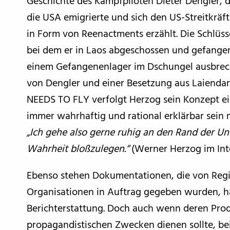
Geschichte des Kampfpiloten Dieter Dengler, d
die USA emigrierte und sich den US-Streitkräf
in Form von Reenactments erzählt. Die Schlüsse
bei dem er in Laos abgeschossen und gefang
einem Gefangenenlager im Dschungel ausbrech
von Dengler und einer Besetzung aus Laiendar
NEEDS TO FLY verfolgt Herzog sein Konzept ein
immer wahrhaftig und rational erklärbar sein
„Ich gehe also gerne ruhig an den Rand der Un
Wahrheit bloßzulegen.“
(Werner Herzog im Int
Ebenso stehen Dokumentationen, die von Regi
Organisationen in Auftrag gegeben wurden, hä
Berichterstattung. Doch auch wenn deren Pr
propagandistischen Zwecken dienen sollte, b