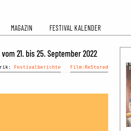
MAGAZIN
FESTIVAL KALENDER
L KALENDER
VORBERICHTE
SOMMERKINO
l vom 21. bis 25. September 2022
EHEMALIGER FILMFESTIVALS
FESTIVALBERICHTE
brik:
Festivalberichte
Film:ReStored
INTERVIEWS
FILMKRITIKEN
FILM- UND SERIEN-TIPPS