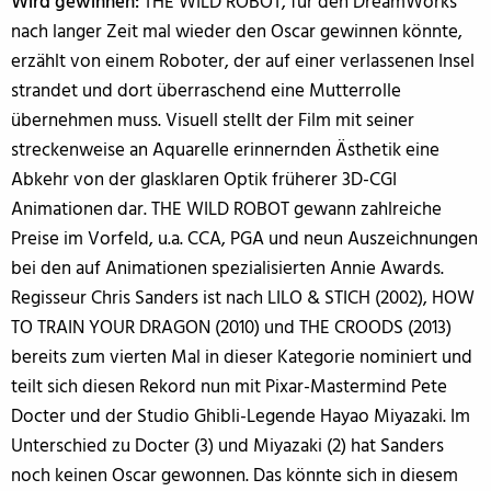
Wird gewinnen:
THE WILD ROBOT, für den DreamWorks
nach langer Zeit mal wieder den Oscar gewinnen könnte,
erzählt von einem Roboter, der auf einer verlassenen Insel
strandet und dort überraschend eine Mutterrolle
übernehmen muss. Visuell stellt der Film mit seiner
streckenweise an Aquarelle erinnernden Ästhetik eine
Abkehr von der glasklaren Optik früherer 3D-CGI
Animationen dar. THE WILD ROBOT gewann zahlreiche
Preise im Vorfeld, u.a. CCA, PGA und neun Auszeichnungen
bei den auf Animationen spezialisierten Annie Awards.
Regisseur Chris Sanders ist nach LILO & STICH (2002), HOW
TO TRAIN YOUR DRAGON (2010) und THE CROODS (2013)
bereits zum vierten Mal in dieser Kategorie nominiert und
teilt sich diesen Rekord nun mit Pixar-Mastermind Pete
Docter und der Studio Ghibli-Legende Hayao Miyazaki. Im
Unterschied zu Docter (3) und Miyazaki (2) hat Sanders
noch keinen Oscar gewonnen. Das könnte sich in diesem