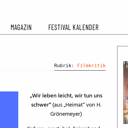
MAGAZIN
FESTIVAL KALENDER
L KALENDER
VORBERICHTE
SOMMERKINO
EHEMALIGER FILMFESTIVALS
FESTIVALBERICHTE
Rubrik:
Filmkritik
INTERVIEWS
„Wir leben leicht, wir tun uns
FILMKRITIKEN
schwer“
(aus „Heimat“ von H.
Grönemeyer)
FILM- UND SERIEN-TIPPS