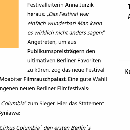
Festivalleiterin
Anna Jurzik
BFF ON THE ROAD
heraus: „
Das Festival war
einfach wunderbar! Man kann
es wirklich nicht anders sagen!
“
Angetreten, um aus
Publikumspreisträgern
den
ultimativen Berliner Favoriten
zu küren, zog das neue Festival
K
 Moabiter
Filmrauschpalast
. Eine gute Wahl!
ngenen neuen Berliner Filmfestivals:
s Columbia
“ zum Sieger. Hier das Statement
Syniawa
:
 ´Cirkus Columbia´ den ersten
Berlin´s