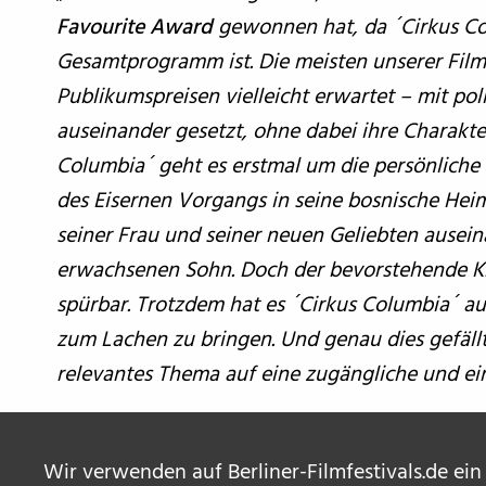
Favourite Award
gewonnen hat, da ´
Cirkus Co
Gesamtprogramm ist. Die meisten unserer Filme
Publikumspreisen vielleicht erwartet – mit pol
auseinander gesetzt, ohne dabei ihre Charakte
Columbia´ geht es erstmal um die persönliche
des Eisernen Vorgangs in seine bosnische Heim
seiner Frau und seiner neuen Geliebten auseina
erwachsenen Sohn. Doch der bevorstehende Krie
spürbar. Trotzdem hat es
´Cirkus Columbia´ au
zum Lachen zu bringen. Und genau dies gefällt 
relevantes Thema auf eine zugängliche und ein
Wir verwenden auf Berliner-Filmfestivals.de ein