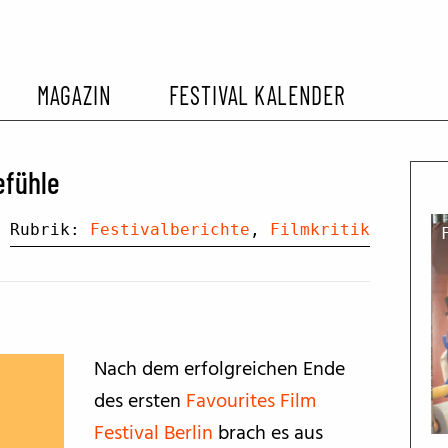
MAGAZIN
FESTIVAL KALENDER
L KALENDER
VORBERICHTE
SOMMERKINO
efühle
EHEMALIGER FILMFESTIVALS
FESTIVALBERICHTE
Rubrik:
Festivalberichte
,
Filmkritik
INTERVIEWS
FILMKRITIKEN
Nach dem erfolgreichen Ende
des ersten
Favourites Film
FILM- UND SERIEN-TIPPS
Festival Berlin
brach es aus