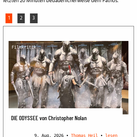
letzten 20 Minuten bedauerlicherweise dem Pathos.
1
2
3
Filmkritik
DIE ODYSSEE von Christopher Nolan
9. Aug. 2026
•
Thomas Heil
•
lesen