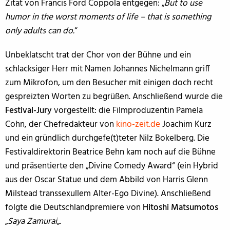
Zitat von Francis Ford Coppola entgegen: „
But to use
humor in the worst moments of life – that is something
only adults can do.
“
Unbeklatscht trat der Chor von der Bühne und ein
schlacksiger Herr mit Namen Johannes Nichelmann griff
zum Mikrofon, um den Besucher mit einigen doch recht
gespreizten Worten zu begrüßen. Anschließend wurde die
Festival-Jury
vorgestellt: die Filmproduzentin Pamela
Cohn, der Chefredakteur von
kino-zeit.de
Joachim Kurz
und ein gründlich durchgefe(t)teter Nilz Bokelberg. Die
Festivaldirektorin Beatrice Behn kam noch auf die Bühne
und präsentierte den „Divine Comedy Award“ (ein Hybrid
aus der Oscar Statue und dem Abbild von Harris Glenn
Milstead transsexullem Alter-Ego Divine). Anschließend
folgte die Deutschlandpremiere von
Hitoshi Matsumotos
„
Saya Zamurai
„.