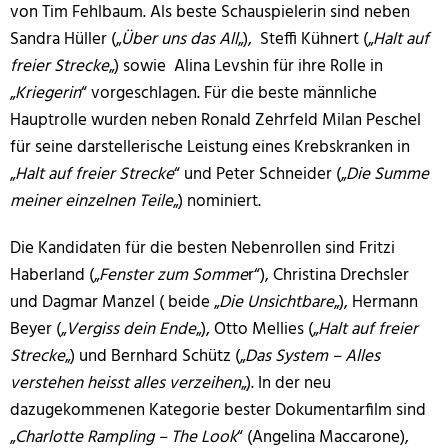
von Tim Fehlbaum. Als beste Schauspielerin sind neben
Sandra Hüller („
Über uns das All
„), Steffi Kühnert („
Halt auf
freier Strecke
„) sowie Alina Levshin für ihre Rolle in
„
Kriegerin
“ vorgeschlagen. Für die beste männliche
Hauptrolle wurden neben Ronald Zehrfeld Milan Peschel
für seine darstellerische Leistung eines Krebskranken in
„
Halt auf freier Strecke
“ und Peter Schneider („
Die Summe
meiner einzelnen Teile
„) nominiert.
Die Kandidaten für die besten Nebenrollen sind Fritzi
Haberland („
Fenster zum Somme
r“), Christina Drechsler
und Dagmar Manzel ( beide „
Die Unsichtbare
„), Hermann
Beyer („
Vergiss dein Ende
„), Otto Mellies („
Halt auf freier
Strecke
„) und Bernhard Schütz („
Das System – Alles
verstehen heisst alles verzeihen
„). In der neu
dazugekommenen Kategorie bester Dokumentarfilm sind
„
Charlotte Rampling – The Look
“ (Angelina Maccarone),