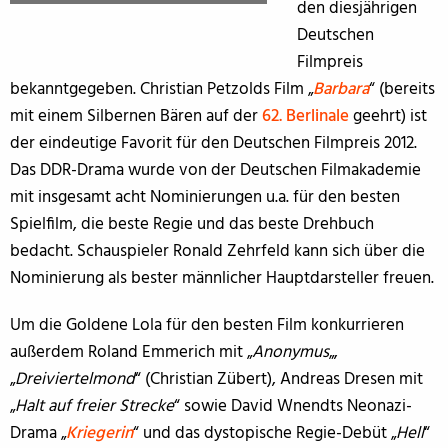
den diesjährigen
Deutschen
Filmpreis
bekanntgegeben. Christian Petzolds Film „
Barbara
“ (bereits
mit einem Silbernen Bären auf der
62. Berlinale
geehrt) ist
der eindeutige Favorit für den Deutschen Filmpreis 2012.
Das DDR-Drama wurde von der Deutschen Filmakademie
mit insgesamt acht Nominierungen u.a. für den besten
Spielfilm, die beste Regie und das beste Drehbuch
bedacht. Schauspieler Ronald Zehrfeld kann sich über die
Nominierung als bester männlicher Hauptdarsteller freuen.
Um die Goldene Lola für den besten Film konkurrieren
außerdem Roland Emmerich mit „
Anonymus
„,
„
Dreiviertelmond
“ (Christian Zübert), Andreas Dresen mit
„
Halt auf freier Strecke
“ sowie David Wnendts Neonazi-
Drama „
Kriegerin
“ und das dystopische Regie-Debüt „
Hell
“