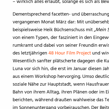
– wirklich alles erlaubt, solange es sich als Be
Dementsprechend facetten- und überraschungs
vergangenen Monat März dar: Mit unübersehb
beispielsweise Heik Büchsenschuss mit
„Mein S
von einem Typen, der fasziniert in den Einge
rumkramt und dabei von seiner Freundin erwis
des letztjährigen
48 Hour Film Project
und wird
Wesentlich sanfter plätscherte dagegen die K
Luna vor sich hin, die erst im Januar diesen Ja
aus einem Workshop hervorging. Umso deutlich
soziale Nähe zur Hauptstadt, wenn Hausfrauen,
Bahn von ihrem Alltag, ihren Plänen oder im Ei
berichten, während draußen wahlweise das Te
im Sonnenuntergang vorbeirauschen. Der Bei