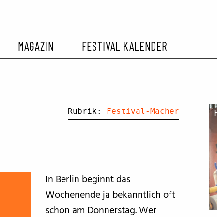
MAGAZIN
FESTIVAL KALENDER
L KALENDER
VORBERICHTE
SOMMERKINO
EHEMALIGER FILMFESTIVALS
FESTIVALBERICHTE
Rubrik:
Festival-Macher
INTERVIEWS
FILMKRITIKEN
In Berlin beginnt das
Wochenende ja bekanntlich oft
FILM- UND SERIEN-TIPPS
schon am Donnerstag. Wer