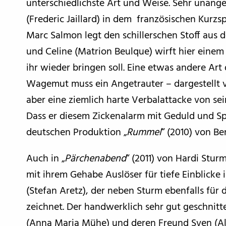
unterschiedlichste Art und Weise. Sehr unang
(Frederic Jaillard) in dem französischen Kurzspi
Marc Salmon legt den schillerschen Stoff aus
und Celine (Matrion Beulque) wirft hier einem T
ihr wieder bringen soll. Eine etwas andere Ar
Wagemut muss ein Angetrauter – dargestellt 
aber eine ziemlich harte Verbalattacke von se
Dass er diesem Zickenalarm mit Geduld und Spu
deutschen Produktion „
Rummel
“ (2010) von B
Auch in „
Pärchenabend
“ (2011) von Hardi Stur
mit ihrem Gehabe Auslöser für tiefe Einblicke
(Stefan Aretz), der neben Sturm ebenfalls für
zeichnet. Der handwerklich sehr gut geschnitte
(Anna Maria Mühe) und deren Freund Sven (Ale