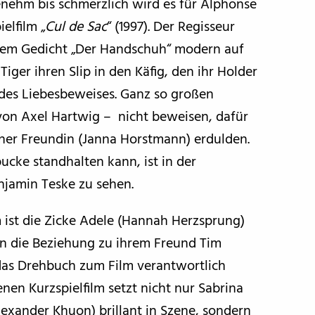
enehm bis schmerzlich wird es für Alphonse
elfilm „
Cul de Sac
“ (1997). Der Regisseur
 dem Gedicht „Der Handschuh“ modern auf
iger ihren Slip in den Käfig, den ihr Holder
t des Liebesbeweises. Ganz so großen
von Axel Hartwig – nicht beweisen, dafür
iner Freundin (Janna Horstmann) erdulden.
cke standhalten kann, ist in der
enjamin Teske zu sehen.
m ist die Zicke Adele (Hannah Herzsprung)
 in die Beziehung zu ihrem Freund Tim
 das Drehbuch zum Film verantwortlich
nen Kurzspielfilm setzt nicht nur Sabrina
xander Khuon) brillant in Szene, sondern