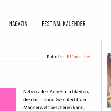
MAGAZIN
FESTIVAL KALENDER
L KALENDER
VORBERICHTE
SOMMERKINO
EHEMALIGER FILMFESTIVALS
FESTIVALBERICHTE
Rubrik:
Filmreihen
INTERVIEWS
FILMKRITIKEN
Neben allen Annehmlichkeiten,
die das schöne Geschlecht der
FILM- UND SERIEN-TIPPS
Männerwelt bescheren kann,