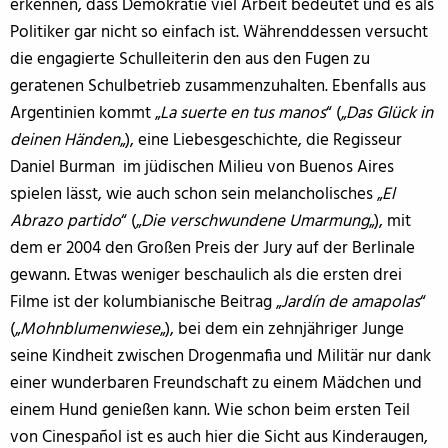
erkennen, dass Demokratie viel Arbeit bedeutet und es als
Politiker gar nicht so einfach ist. Währenddessen versucht
die engagierte Schulleiterin den aus den Fugen zu
geratenen Schulbetrieb zusammenzuhalten. Ebenfalls aus
Argentinien kommt „
La suerte en tus manos
“ („
Das Glück in
deinen Händen
„), eine Liebesgeschichte, die Regisseur
Daniel Burman im jüdischen Milieu von Buenos Aires
spielen lässt, wie auch schon sein melancholisches „
El
Abrazo partido
“ („
Die verschwundene Umarmung
„), mit
dem er 2004 den Großen Preis der Jury auf der Berlinale
gewann. Etwas weniger beschaulich als die ersten drei
Filme ist der kolumbianische Beitrag „
Jardín de amapolas
“
(„
Mohnblumenwiese
„), bei dem ein zehnjähriger Junge
seine Kindheit zwischen Drogenmafia und Militär nur dank
einer wunderbaren Freundschaft zu einem Mädchen und
einem Hund genießen kann. Wie schon beim ersten Teil
von Cinespañol ist es auch hier die Sicht aus Kinderaugen,