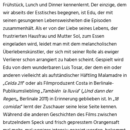
Frühstück, Lunch und Dinner kennenlernt. Der einzige, dem
wir abseits der Esstisches begegnen, ist Edu, der mit
seinen gesungenen Lebensweisheiten die Episoden
zusammenhält. Als er von der Liebe seines Lebens, der
frustrierten Hausfrau und Mutter Sol, zum Essen
eingeladen wird, leidet man mit dem melancholischen
Überlebenskünstler, der sich mit seiner Rolle als ewiger
Verlierer schon arrangiert zu haben scheint. Gespielt wird
Edu von dem wunderbaren Luis Tosar, der dem ein oder
anderen vielleicht als aufständischer Häftling Malamadre in
„
Celda 211
“ oder als Filmproduzent Costa in Berlinale-
Publikumsliebling „
También la lluvia
“ („
Und dann der
Regen
„, Berlinale 2011) in Erinnerung geblieben ist. In „
18
comidas
“ lernt der Zuschauer seine leise Seite kennen.
Während die anderen Geschichten des Films zwischen
brutzelndem Speck und frisch gepresstem Orangensaft