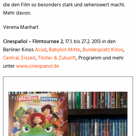
die den Film so besonders stark und sehenswert macht.
Mehr davon.
Verena Manhart
Cinespañol – Filmtournee 2
, 17.1. bis 27.2. 2013 in den
Berliner Kinos
Acud
,
Babylon Mitte
,
Bundesplatz Kinos
,
Central, Eiszeit
,
Tilsiter & Zukunft
, Programm und mehr
unter
www.cinespanol.de
Filmkritik