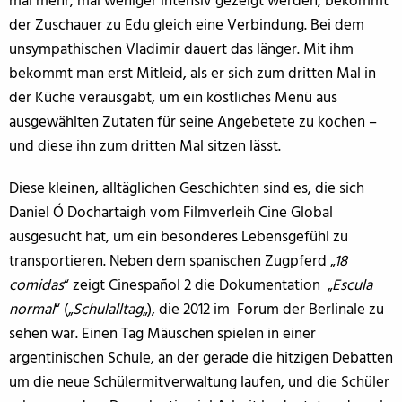
mal mehr, mal weniger intensiv gezeigt werden, bekommt
der Zuschauer zu Edu gleich eine Verbindung. Bei dem
unsympathischen Vladimir dauert das länger. Mit ihm
bekommt man erst Mitleid, als er sich zum dritten Mal in
der Küche verausgabt, um ein köstliches Menü aus
ausgewählten Zutaten für seine Angebetete zu kochen –
und diese ihn zum dritten Mal sitzen lässt.
Diese kleinen, alltäglichen Geschichten sind es, die sich
Daniel Ó Dochartaigh vom Filmverleih Cine Global
ausgesucht hat, um ein besonderes Lebensgefühl zu
transportieren. Neben dem spanischen Zugpferd „
18
comidas
“ zeigt Cinespañol 2 die Dokumentation „
Escula
normal
“ („
Schulalltag
„), die 2012 im Forum der Berlinale zu
sehen war. Einen Tag Mäuschen spielen in einer
argentinischen Schule, an der gerade die hitzigen Debatten
um die neue Schülermitverwaltung laufen, und die Schüler