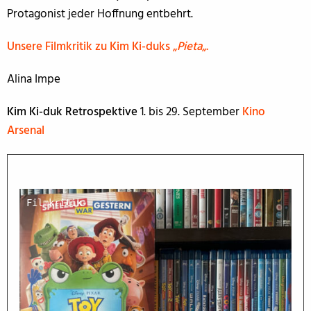
Protagonist jeder Hoffnung entbehrt.
Unsere Filmkritik zu Kim Ki-duks „
Pieta
„.
Alina Impe
Kim Ki-duk Retrospektive
1. bis 29. September
Kino
Arsenal
Filmkritik