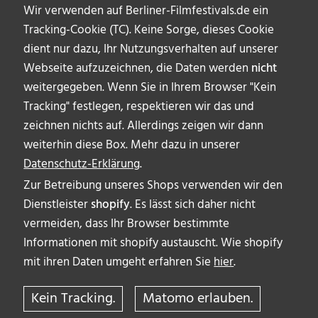
Wir verwenden auf Berliner-Filmfestivals.de ein
Tracking-Cookie (TC). Keine Sorge, dieses Cookie
dient nur dazu, Ihr Nutzungsverhalten auf unserer
Webseite aufzuzeichnen, die Daten werden
nicht
weitergegeben. Wenn Sie in Ihrem Browser "Kein
Tracking" festlegen, respektieren wir das und
zeichnen nichts auf. Allerdings zeigen wir dann
weiterhin diese Box. Mehr dazu in unserer
Datenschutz-Erklärung
.
Zur Betreibung unseres Shops verwenden wir den
Dienstleister
shopify
. Es lässt sich daher nicht
vermeiden, dass Ihr Browser bestimmte
ÜBER UNS
Informationen mit shopify austauscht. Wie shopify
AUTOR_INNEN
mit ihren Daten umgeht erfahren Sie
hier
.
IMPRESSUM & DISCLAIMER
Kein Tracking.
Matomo erlauben.
DATENSCHUTZERKLÄRUNG