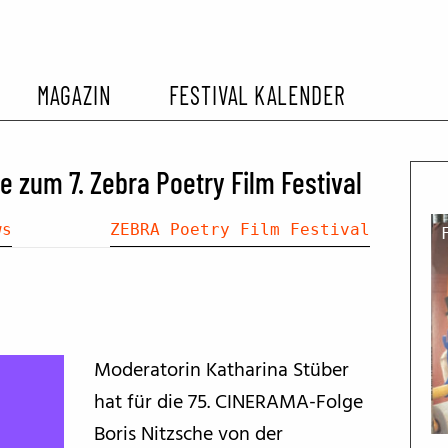
MAGAZIN
FESTIVAL KALENDER
L KALENDER
VORBERICHTE
SOMMERKINO
 zum 7. Zebra Poetry Film Festival
EHEMALIGER FILMFESTIVALS
FESTIVALBERICHTE
ws
ZEBRA Poetry Film Festival
INTERVIEWS
FILMKRITIKEN
Moderatorin Katharina Stüber
hat für die 75. CINERAMA-Folge
FILM- UND SERIEN-TIPPS
Boris Nitzsche von der