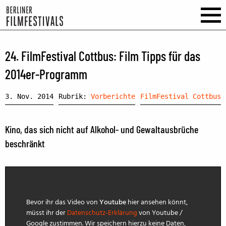
24. FilmFestival Cottbus: Film Tipps für das
2014er-Programm
3. Nov. 2014
Rubrik:
Vorberichte
FilmFestival Cottbus
Kino, das sich nicht auf Alkohol- und Gewaltausbrüche
beschränkt
Bevor ihr das Video von
Youtube
hier ansehen könnt,
müsst ihr der
Datenschutz-Erklärung
von Youtube /
Google zustimmen. Wir speichern hierzu keine Daten,