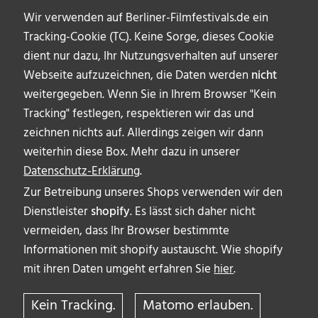
Wir verwenden auf Berliner-Filmfestivals.de ein
Tracking-Cookie (TC). Keine Sorge, dieses Cookie
dient nur dazu, Ihr Nutzungsverhalten auf unserer
Webseite aufzuzeichnen, die Daten werden
nicht
weitergegeben. Wenn Sie in Ihrem Browser "Kein
Tracking" festlegen, respektieren wir das und
zeichnen nichts auf. Allerdings zeigen wir dann
weiterhin diese Box. Mehr dazu in unserer
Datenschutz-Erklärung
.
Zur Betreibung unseres Shops verwenden wir den
Dienstleister
shopify
. Es lässt sich daher nicht
vermeiden, dass Ihr Browser bestimmte
ÜBER UNS
Informationen mit shopify austauscht. Wie shopify
AUTOR_INNEN
mit ihren Daten umgeht erfahren Sie
hier
.
IMPRESSUM & DISCLAIMER
Kein Tracking.
Matomo erlauben.
DATENSCHUTZERKLÄRUNG