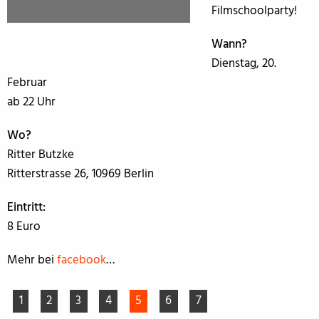
Filmschoolparty!
Wann?
Dienstag, 20.
Februar
ab 22 Uhr
Wo?
Ritter Butzke
Ritterstrasse 26, 10969 Berlin
Eintritt:
8 Euro
Mehr bei
facebook
…
1
2
3
4
5
6
7