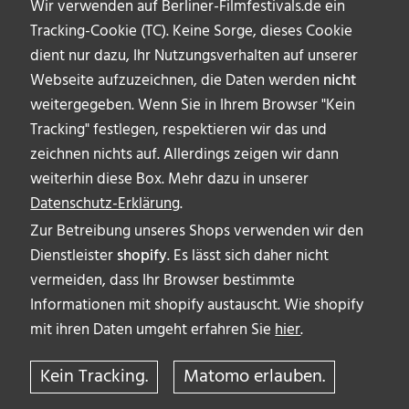
Wir verwenden auf Berliner-Filmfestivals.de ein
Tracking-Cookie (TC). Keine Sorge, dieses Cookie
dient nur dazu, Ihr Nutzungsverhalten auf unserer
Webseite aufzuzeichnen, die Daten werden
nicht
weitergegeben. Wenn Sie in Ihrem Browser "Kein
Tracking" festlegen, respektieren wir das und
zeichnen nichts auf. Allerdings zeigen wir dann
weiterhin diese Box. Mehr dazu in unserer
Datenschutz-Erklärung
.
Zur Betreibung unseres Shops verwenden wir den
Dienstleister
shopify
. Es lässt sich daher nicht
vermeiden, dass Ihr Browser bestimmte
ÜBER UNS
Informationen mit shopify austauscht. Wie shopify
AUTOR_INNEN
mit ihren Daten umgeht erfahren Sie
hier
.
IMPRESSUM & DISCLAIMER
Kein Tracking.
Matomo erlauben.
DATENSCHUTZERKLÄRUNG