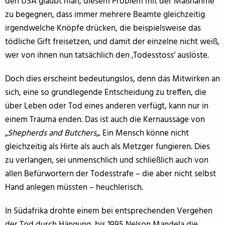
den USA glaubt man, diesem Problem mit der Maßnahme
zu begegnen, dass immer mehrere Beamte gleichzeitig
irgendwelche Knöpfe drücken, die beispielsweise das
tödliche Gift freisetzen, und damit der einzelne nicht weiß,
wer von ihnen nun tatsächlich den ‚Todesstoss‘ auslöste.
Doch dies erscheint bedeutungslos, denn das Mitwirken an
sich, eine so grundlegende Entscheidung zu treffen, die
über Leben oder Tod eines anderen verfügt, kann nur in
einem Trauma enden. Das ist auch die Kernaussage von
„
Shepherds and Butchers
„. Ein Mensch könne nicht
gleichzeitig als Hirte als auch als Metzger fungieren. Dies
zu verlangen, sei unmenschlich und schließlich auch von
allen Befürwortern der Todesstrafe – die aber nicht selbst
Hand anlegen müssten – heuchlerisch.
In Südafrika drohte einem bei entsprechenden Vergehen
der Tod durch Hängung, bis 1995 Nelson Mandela die