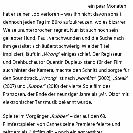
ein paar Monaten
hat er seinen Job verloren – was ihn nicht davon abhält,
dennoch jeden Tag im Büro aufzukreuzen, wo es bizarrer
Weise ununterbrochen regnet. Nun ist auch noch sein
geliebter Hund, Paul, verschwunden und die Suche nach
ihm gestaltet sich äußerst schwierig. Wie der Titel
impliziert, läuft in „
Wrong
“ einiges schief. Der Regisseur
und Drehbuchautor Quentin Dupieux stand für den Film
auch hinter der Kamera, machte den Schnitt und sorgte für
den Soundtrack. „
Wrong
“ ist nach „
Nonfilm
“ (2002), „
Steak
“
(2007) und „
Rubber
“ (2010) der vierte Spielfilm des
Franzosen, der Ende der neunziger Jahre als „Mr. Oizo“ mit
elektronischer Tanzmusik bekannt wurde.
Spielte im Vorgänger „
Rubber
“ – der auf den 63.
Filmfestspielen von Cannes seine Premiere feierte und
seitdem als Kultfilm gilt – noch ein aggressiver,