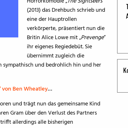
Horrorkomödie „
The Sightseers
“
(2013) das Drehbuch schrieb und
BFF ON THE ROAD
eine der Hauptrollen
verkörperte, präsentiert nun die
Britin Alice Lowe mit „
Prevenge
“
ihr eigenes Regiedebüt. Sie
übernimmt zugleich die
n sympathisch und bedrohlich hin und her
K
s“ von Ben Wheatley
…
loren und trägt nun das gemeinsame Kind
hren Gram über den Verlust des Partners
ifft allerdings alle bisherigen