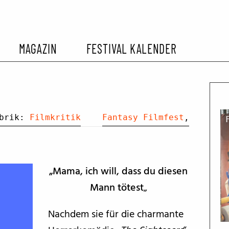
MAGAZIN
FESTIVAL KALENDER
L KALENDER
VORBERICHTE
SOMMERKINO
EHEMALIGER FILMFESTIVALS
FESTIVALBERICHTE
ubrik:
Filmkritik
Fantasy Filmfest
,
INTERVIEWS
„Mama, ich will, dass du diesen
FILMKRITIKEN
Mann tötest
„
Nachdem sie für die charmante
FILM- UND SERIEN-TIPPS